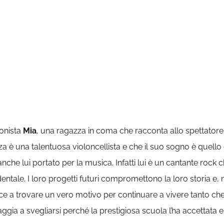
onista
Mia
, una ragazza in coma che racconta allo spettatore l
a è una talentuosa violoncellista e che il suo sogno è quello
nche lui portato per la musica. Infatti lui è un cantante roc
entale. I loro progetti futuri compromettono la loro storia e,
e a trovare un vero motivo per continuare a vivere tanto che è
gia a svegliarsi perché la prestigiosa scuola l’ha accettata 