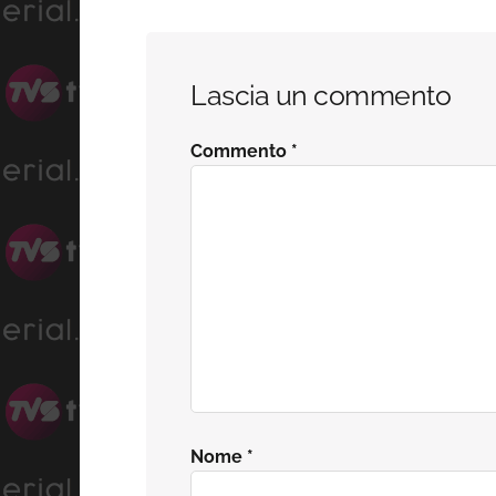
Interazioni
Lascia un commento
del
Commento
*
lettore
Nome
*