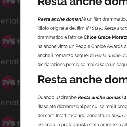
Resta anche doman
Resta anche domani
è un film drammatico 
(titolo originale del film
If I Stay). Resta an
drammatico e l’attrice
Chloe Grace Moret
ha anche vinto un People Choice Awards com
anche il romanzo sequel di
Resta anche d
dichiarazione perciò se mai ci sarà un sequ
Resta anche doma
Quando uscirebbe
Resta anche domani 2
rilasciate dichiarazioni per cui se mai il p
del cast. Infatti facendo congetture
Resta 
essendo la protagonista stata ammessa alla 