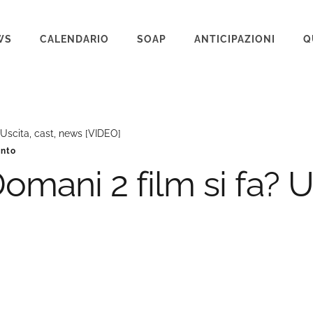
WS
CALENDARIO
SOAP
ANTICIPAZIONI
Q
BEAUTIFUL
IL PARADISO DELLE SIGNORE
 Uscita, cast, news [VIDEO]
LA PROMESSA
anto
SEGRETI DI FAMIGLIA
mani 2 film si fa? Us
TEMPESTA D’AMORE
UN POSTO AL SOLE