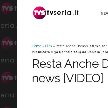
Passa
Passa
Passa
alla
al
alla
NE
navigazione
contenuto
barra
primaria
principale
laterale
primaria
Home
»
Film
»
Resta Anche Domani 2 film si fa?
Barra
Pubblicato il
30 Gennaio 2019
da
Daniela Tar
Resta Anche Do
laterale
news [VIDEO]
primaria