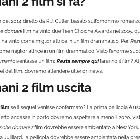
i 2 film si fa?
del 2014 diretto da R.J. Cutler, basato sull’omonimo romanzo 
che domani
film ha vinto due Teen Choiche Awards nel 2015, quel
z
ha vinto come miglior attrice in un film drammatico. Per
Res
e miglior attrice in un film drammatico. Visto l’enorme succe
omani
diventasse un film:
Resta sempre qui
faranno il film?
Al
el del film, dovremo attendere ulteriori news.
ni 2 film uscita
film
se il sequel venisse confermato? La prima pellicola è u
rogetto andasse in porto dovremo aspettare almeno il 2020, viste
anche domani 2
film dovrebbe essere ambientato a New York, vis
Juilliard, la pellicola dovrebbe essere ambientata nella pres