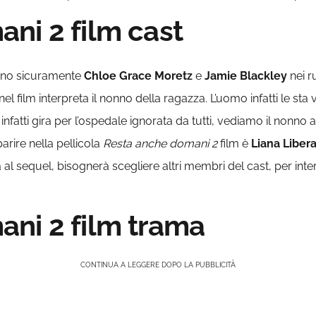
ni 2 film cast
anno sicuramente
Chloe Grace Moretz
e
Jamie Blackley
nei r
el film interpreta il nonno della ragazza. L’uomo infatti le st
infatti gira per l’ospedale ignorata da tutti, vediamo il nonno
arire nella pellicola
Resta anche domani 2
film è
Liana Liber
 al sequel, bisognerà scegliere altri membri del cast, per inte
ni 2 film trama
CONTINUA A LEGGERE DOPO LA PUBBLICITÀ