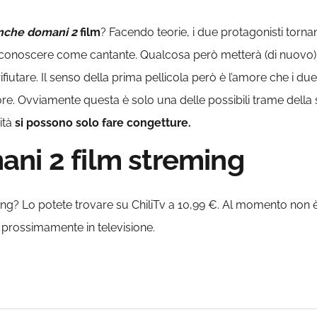
nche domani 2
film
? Facendo teorie, i due protagonisti torna
si fa conoscere come cantante. Qualcosa però metterà (di nuovo) 
rifiutare. Il senso della prima pellicola però è l’amore che i du
re. Ovviamente questa è solo una delle possibili trame della s
ità
si possono solo fare congetture.
ni 2 film streming
ng? Lo potete trovare su ChiliTv a 10,99 €. Al momento non è 
rossimamente in televisione.