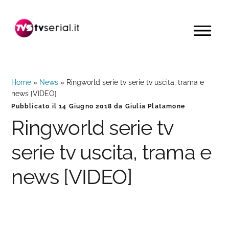
Passa
Passa
Passa
alla
al
alla
MENU
navigazione
contenuto
barra
primaria
principale
laterale
primaria
Home
»
News
»
Ringworld serie tv serie tv uscita, trama e
news [VIDEO]
Pubblicato il
14 Giugno 2018
da
Giulia Platamone
Ringworld serie tv
serie tv uscita, trama e
news [VIDEO]