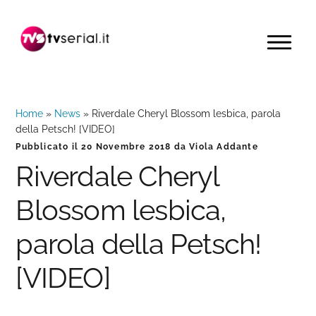
Passa
Passa
Passa
alla
al
alla
MENU
navigazione
contenuto
barra
primaria
principale
laterale
primaria
Home
»
News
»
Riverdale Cheryl Blossom lesbica, parola
della Petsch! [VIDEO]
Pubblicato il
20 Novembre 2018
da
Viola Addante
Riverdale Cheryl
Blossom lesbica,
parola della Petsch!
[VIDEO]