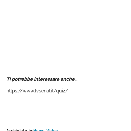
Ti potrebbe interessare anche…
https://www.tvserial.it/quiz/
Archiviato in:
News
,
Video