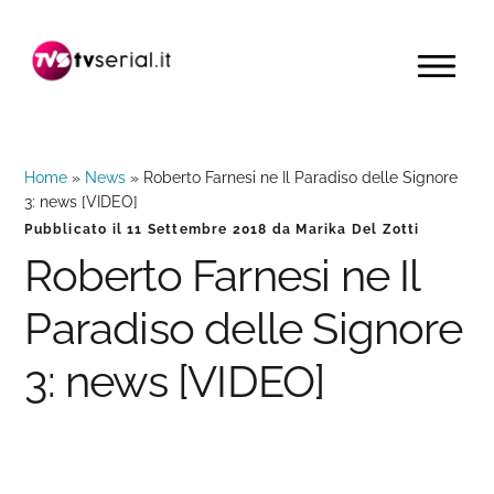
Passa
Passa
Passa
alla
al
alla
MENU
navigazione
contenuto
barra
primaria
principale
laterale
primaria
Home
»
News
»
Roberto Farnesi ne Il Paradiso delle Signore
3: news [VIDEO]
Pubblicato il
11 Settembre 2018
da
Marika Del Zotti
Roberto Farnesi ne Il
Paradiso delle Signore
3: news [VIDEO]