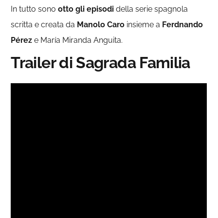
In tutto sono
otto gli episodi
della serie spagnola
scritta e creata da
Manolo Caro
insieme a
Ferdnando
Pérez
e María Miranda Anguita.
Trailer di Sagrada Familia