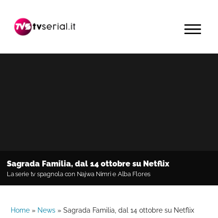
Passa
Passa
Passa
alla
al
alla
MENU
navigazione
contenuto
barra
primaria
principale
laterale
primaria
Sagrada Familia, dal 14 ottobre su Netflix
La serie tv spagnola con Najwa Nimri e Alba Flores
Home
»
News
»
Sagrada Familia, dal 14 ottobre su Netflix