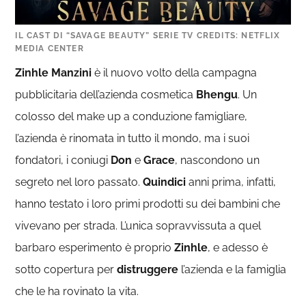
IL CAST DI “SAVAGE BEAUTY” SERIE TV CREDITS: NETFLIX
MEDIA CENTER
Zinhle Manzini
è il nuovo volto della campagna
pubblicitaria dell’azienda cosmetica
Bhengu
. Un
colosso del make up a conduzione famigliare,
l’azienda è rinomata in tutto il mondo, ma i suoi
fondatori, i coniugi
Don
e
Grace
, nascondono un
segreto nel loro passato.
Quindici
anni prima, infatti,
hanno testato i loro primi prodotti su dei bambini che
vivevano per strada. L’unica sopravvissuta a quel
barbaro esperimento è proprio
Zinhle
, e adesso è
sotto copertura per
distruggere
l’azienda e la famiglia
che le ha rovinato la vita.