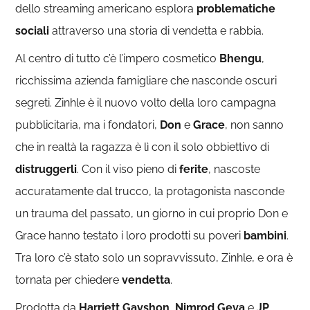
dello streaming americano esplora
problematiche
sociali
attraverso una storia di vendetta e rabbia.
Al centro di tutto c’è l’impero cosmetico
Bhengu
,
ricchissima azienda famigliare che nasconde oscuri
segreti. Zinhle è il nuovo volto della loro campagna
pubblicitaria, ma i fondatori,
Don
e
Grace
, non sanno
che in realtà la ragazza è lì con il solo obbiettivo di
distruggerli
. Con il viso pieno di
ferite
, nascoste
accuratamente dal trucco, la protagonista nasconde
un trauma del passato, un giorno in cui proprio Don e
Grace hanno testato i loro prodotti su poveri
bambini
.
Tra loro c’è stato solo un sopravvissuto, Zinhle, e ora è
tornata per chiedere
vendetta
.
Prodotta da
Harriett Gavshon
,
Nimrod Geva
e
JP