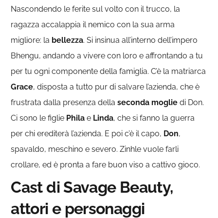
Nascondendo le ferite sul volto con il trucco, la
ragazza accalappia il nemico con la sua arma
migliore: la
bellezza
. Si insinua all’interno dell’impero
Bhengu, andando a vivere con loro e affrontando a tu
per tu ogni componente della famiglia. C’è la matriarca
Grace
, disposta a tutto pur di salvare l’azienda, che è
frustrata dalla presenza della
seconda moglie
di Don.
Ci sono le figlie
Phila
e
Linda
, che si fanno la guerra
per chi erediterà l’azienda. E poi c’è il capo,
Don
,
spavaldo, meschino e severo. Zinhle vuole farli
crollare, ed è pronta a fare buon viso a cattivo gioco.
Cast di Savage Beauty,
attori e personaggi