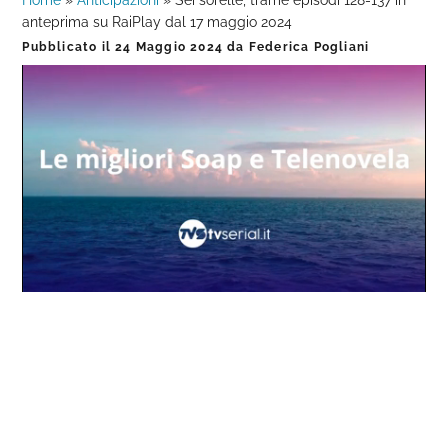
Home
»
Anticipazioni
»
Sei sorelle, trame episodi 128-137 in
anteprima su RaiPlay dal 17 maggio 2024
Pubblicato il
24 Maggio 2024
da
Federica Pogliani
Loaded
:
Progress
:
Unmute
0%
0%