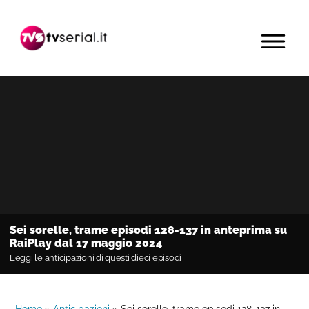
Passa
Passa
Passa
alla
al
alla
MENU
navigazione
contenuto
barra
primaria
principale
laterale
primaria
Sei sorelle, trame episodi 128-137 in anteprima su
RaiPlay dal 17 maggio 2024
Leggi le anticipazioni di questi dieci episodi