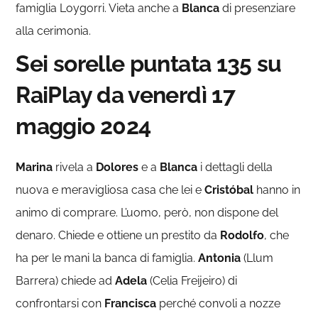
famiglia Loygorri. Vieta anche a
Blanca
di presenziare
alla cerimonia.
Sei sorelle puntata 135 su
RaiPlay da venerdì 17
maggio 2024
Marina
rivela a
Dolores
e a
Blanca
i dettagli della
nuova e meravigliosa casa che lei e
Cristóbal
hanno in
animo di comprare. L’uomo, però, non dispone del
denaro. Chiede e ottiene un prestito da
Rodolfo
, che
ha per le mani la banca di famiglia.
Antonia
(Llum
Barrera) chiede ad
Adela
(Celia Freijeiro) di
confrontarsi con
Francisca
perché convoli a nozze