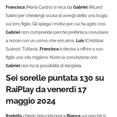
Francisca
(María Castro) si reca da
Gabriel
(Ricard
Sales) per chiedergli scusa di avergli detto una bugia
sul loro figlio. Gli spiega i motivi per cui ha agito così.
Gabriel
non comprende perché preferisca convolare
a nozze con un uomo che non ama,
Luis
(Cristóbal
Suárez). Tuttavia,
Francisca
è decisa a offrire a suo
figlio una vita migliore. Nutre la convinzione che
Gabriel
non ha la possibilità di dargliela.
Sei sorelle puntata 130 su
RaiPlay da venerdì 17
maggio 2024
Rodolfo
chiede delucidazioni a
Blanca
sul perché si