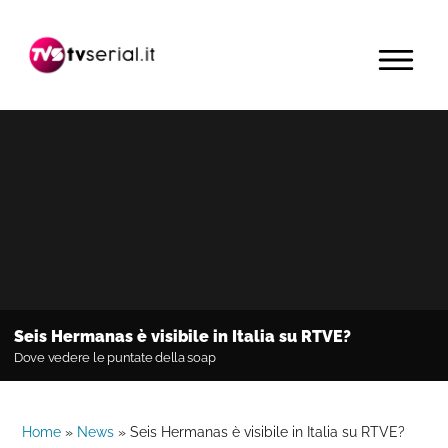
Passa
Passa
Passa
alla
al
alla
MENU
navigazione
contenuto
barra
primaria
principale
laterale
primaria
Seis Hermanas è visibile in Italia su RTVE?
Dove vedere le puntate della soap
Home
»
News
»
Seis Hermanas è visibile in Italia su RTVE?