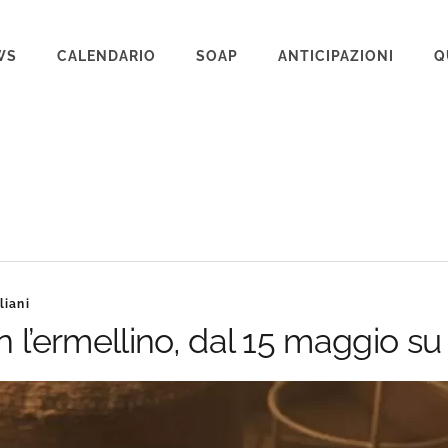
WS
CALENDARIO
SOAP
ANTICIPAZIONI
Q
BEAUTIFUL
IL PARADISO DELLE SIGNORE
LA PROMESSA
SEGRETI DI FAMIGLIA
TEMPESTA D’AMORE
liani
UN POSTO AL SOLE
 l’ermellino, dal 15 maggio su 