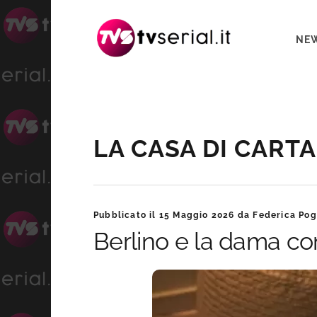
Passa
Passa
Passa
alla
al
alla
NE
navigazione
contenuto
barra
primaria
principale
laterale
primaria
Barra
LA CASA DI CARTA
laterale
primaria
Pubblicato il
15 Maggio 2026
da
Federica Pog
Berlino e la dama con