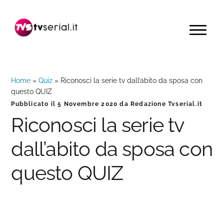
Passa
Passa
Passa
alla
al
alla
MENU
navigazione
contenuto
barra
primaria
principale
laterale
primaria
Home
»
Quiz
»
Riconosci la serie tv dall’abito da sposa con
questo QUIZ
Pubblicato il
5 Novembre 2020
da
Redazione Tvserial.it
Riconosci la serie tv
dall’abito da sposa con
questo QUIZ