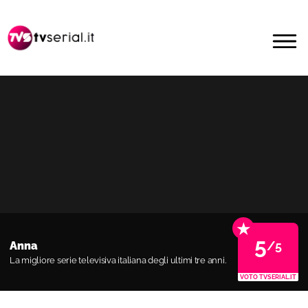
Passa
Passa
alla
al
MENU
navigazione
contenuto
primaria
principale
★
5
/5
Anna
La migliore serie televisiva italiana degli ultimi tre anni.
VOTO TVSERIAL.IT