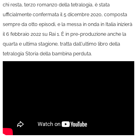
chi resta, terzo romanzo della tetralogia, è stata
ufficialmente confermata il 5 dicembre 2020, composta
sempre da otto episodi, e la messa in onda in Italia inizierà
il 6 febbraio 2022 su Rai 1. È in pre-produzione anche la
quarta e ultima stagione, tratta dall'ultimo libro della
tetralogia Storia della bambina perduta.