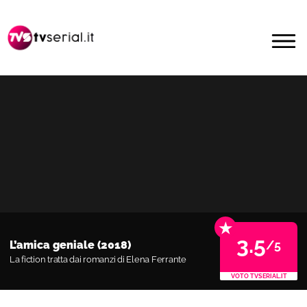
Passa
Passa
alla
al
MENU
navigazione
contenuto
primaria
principale
★
3.5
/5
L’amica geniale (2018)
La fiction tratta dai romanzi di Elena Ferrante
VOTO TVSERIAL.IT