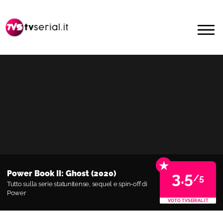
Passa
Passa
alla
al
MENU
navigazione
contenuto
primaria
principale
★
Power Book II: Ghost (2020)
3.5
/5
Tutto sulla serie statunitense, sequel e spin-off di
Power
VOTO TVSERIAL.IT