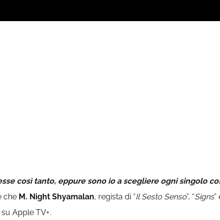
se così tanto, eppure sono io a scegliere ogni singolo c
ne che
M. Night Shyamalan
, regista di “
Il Sesto Senso
”, “
Signs
” 
o su Apple TV+.