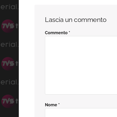
Interazioni
Lascia un commento
del
Commento
*
lettore
Nome
*