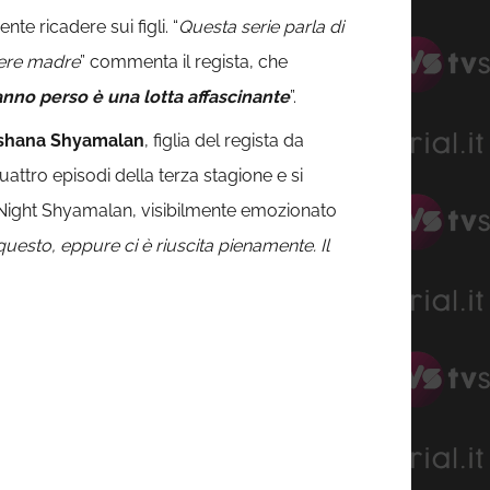
te ricadere sui figli. “
Questa serie parla di
ssere madre
” commenta il regista, che
hanno perso è una lotta affascinante
”.
shana Shyamalan
, figlia del regista da
attro episodi della terza stagione e si
M. Night Shyamalan, visibilmente emozionato
uesto, eppure ci è riuscita pienamente. Il