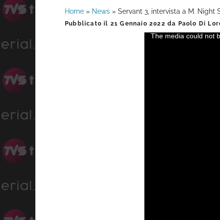
Home
»
News
»
Servant 3, intervista a M. Nigh
Barra
Pubblicato il
21 Gennaio 2022
da
Paolo Di Lo
The media could not be
This
laterale
is
a
primaria
modal
window.