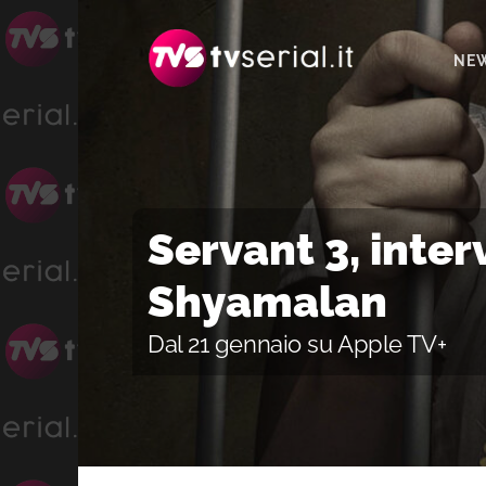
Passa
Passa
Passa
alla
al
alla
NE
navigazione
contenuto
barra
primaria
principale
laterale
primaria
Servant 3, inter
Shyamalan
Dal 21 gennaio su Apple TV+