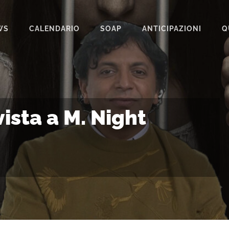
WS
CALENDARIO
SOAP
ANTICIPAZIONI
Q
BEAUTIFUL
IL PARADISO DELLE SIGNORE
LA PROMESSA
vista a M. Night
SEGRETI DI FAMIGLIA
TEMPESTA D’AMORE
UN POSTO AL SOLE