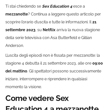
Ti stai chiedendo se
Sex Education 4
esce a
mezzanotte
? Continua a leggere questo articolo per
scoprire l’orario d’uscita e tutte le informazioni. Il
21
settembre 2023
, su
Netflix
arriva la nuova stagione
della serie televisiva con Asa Butterfield e Gillian
Anderson.
L’uscita degli episodi non è fissata per mezzanotte: la
stagione 4 debutta il 21 settembre 2023, alle ore
09:00
del
mattino
. Gli spettatori possono successivamente
iniziare, interrompere e riprendere in qualsiasi
momento la visione.
Come vedere Sex
Education 4 a mezzanotte