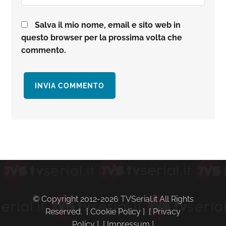
Salva il mio nome, email e sito web in
questo browser per la prossima volta che
commento.
Barra
laterale
primaria
© Copyright 2012-2026 TVSerial.it All Rights
Reserved. [
Cookie Policy
] [
Privacy
Policy
] [
Impressum
]