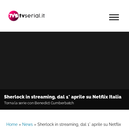
Passa
Passa
Passa
alla
al
alla
MENU
navigazione
contenuto
barra
primaria
principale
laterale
primaria
Sherlock in streaming, dal 1° aprile su Netflix Italia
Torna la serie con Benedict Cumberbatch
Home
»
News
»
Sherlock in streaming, dal 1° aprile su Netflix