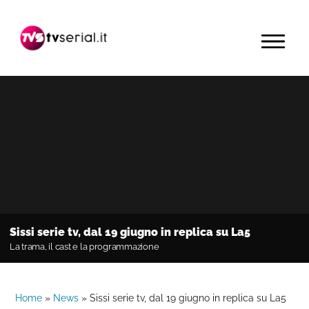
Passa
Passa
Passa
alla
al
alla
MENU
navigazione
contenuto
barra
primaria
principale
laterale
primaria
Sissi serie tv, dal 19 giugno in replica su La5
La trama, il cast e la programmazione
Home
»
News
»
Sissi serie tv, dal 19 giugno in replica su La5