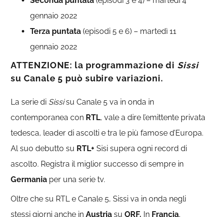
Seconda puntata
(episodi 3 e 4) – martedì 4
gennaio 2022
Terza puntata
(episodi 5 e 6) – martedì 11
gennaio 2022
ATTENZIONE: la programmazione di
Sissi
su Canale 5 può subire variazioni.
La serie di
Sissi
su Canale 5 va in onda in
contemporanea con
RTL
, vale a dire l’emittente privata
tedesca, leader di ascolti e tra le più famose d’Europa.
Al suo debutto su
RTL+
Sisi supera ogni record di
ascolto. Registra il miglior successo di sempre in
Germania
per una serie tv.
Oltre che su RTL e Canale 5, Sissi va in onda negli
stessi giorni anche in
Austria
su
ORF.
In
Francia
,