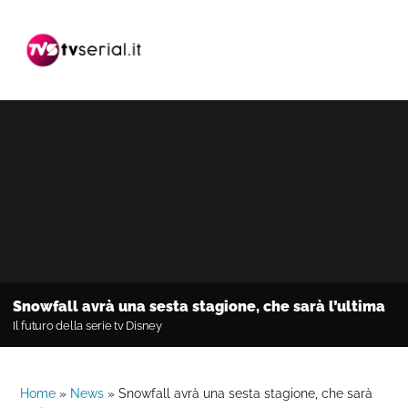
Passa
Passa
Passa
alla
al
alla
navigazione
contenuto
barra
primaria
principale
laterale
primaria
Snowfall avrà una sesta stagione, che sarà l’ultima
Il futuro della serie tv Disney
Home
»
News
»
Snowfall avrà una sesta stagione, che sarà