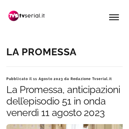
Passa
Passa
Passa
alla
al
alla
MENU
navigazione
contenuto
barra
primaria
principale
laterale
primaria
LA PROMESSA
Pubblicato il
11 Agosto 2023
da
Redazione Tvserial.it
La Promessa, anticipazioni
dell’episodio 51 in onda
venerdì 11 agosto 2023