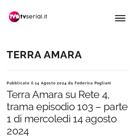
Passa
Passa
Passa
alla
al
alla
MENU
navigazione
contenuto
barra
primaria
principale
laterale
primaria
TERRA AMARA
Pubblicato il
14 Agosto 2024
da
Federica Pogliani
Terra Amara su Rete 4,
trama episodio 103 – parte
1 di mercoledì 14 agosto
2024