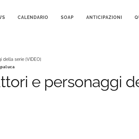
WS
CALENDARIO
SOAP
ANTICIPAZIONI
Q
BEAUTIFUL
IL PARADISO DELLE SIGNORE
i della serie [VIDEO]
LA PROMESSA
apaluca
SEGRETI DI FAMIGLIA
ttori e personaggi de
TEMPESTA D’AMORE
UN POSTO AL SOLE