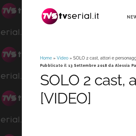
Passa
Passa
Passa
alla
al
alla
NE
navigazione
contenuto
barra
primaria
principale
laterale
primaria
Home
»
Video
»
SOLO 2 cast, attori e personagg
Barra
Pubblicato il
13 Settembre 2018
da
Alessia P
SOLO 2 cast, a
laterale
[VIDEO]
primaria