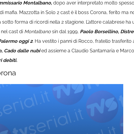
ommissario Montalbano,
dopo aver interpretato molto spesso r
o di mafia. Mazzotta in Solo 2 cast è il boss Corona, ferito ma
à sotto forma di ricordi nella 2 stagione. L’attore calabrese h
nel cast di
Montalbano
sin dal 1999,
Paolo Borsellino, Distrett
 Palermo oggi 2
.
Ha vestito i panni di Rocco, fratello trasferito
o, Cado dalle nubi
ed assieme a Claudio Santamaria e Marco Gia
i debiti.
orona