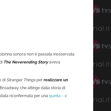
 colonna sonora non è passata inosservata.
di
The Neverending Story
aveva
o di
Stranger Things
per
realizzare un
e Broadway che attinge dalla storia di
 stata riconfermata per una
quinta – e