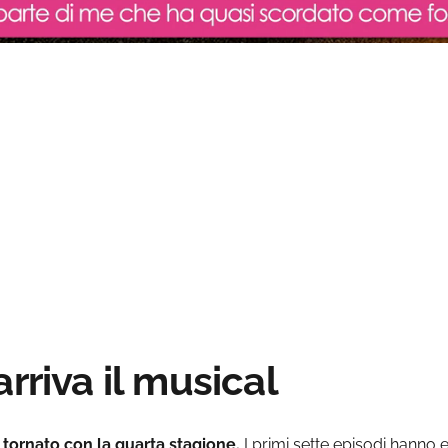
d
:
rriva il musical
 tornato con la quarta stagione.
I primi sette episodi hanno e