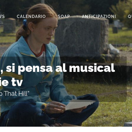
WS
CALENDARIO
SOAP
ANTICIPAZIONI
Q
BEAUTIFUL
IL PARADISO DELLE SIGNORE
LA PROMESSA
 si pensa al musical
SEGRETI DI FAMIGLIA
ie tv
TEMPESTA D’AMORE
 That Hill”
UN POSTO AL SOLE