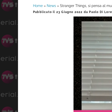
Home
»
News
»
Stranger Things, si pensa al musi
Barra
Pubblicato il
23 Giugno 2022
da
Paolo Di Lor
laterale
primaria