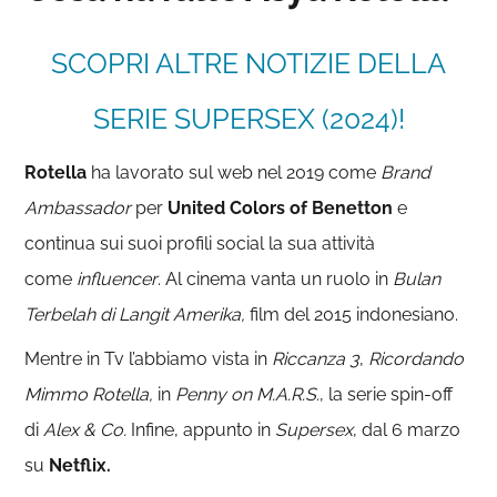
SCOPRI ALTRE NOTIZIE DELLA
SERIE SUPERSEX (2024)!
Rotella
ha lavorato sul web nel 2019 come
Brand
Ambassador
per
United Colors of Benetton
e
continua sui suoi profili social la sua attività
come
influencer
. Al cinema vanta un ruolo in
Bulan
Terbelah
di
Lan
git
Amerika,
film del 2015 indonesiano.
Mentre in Tv l’abbiamo vista in
Riccanza 3
,
Ricordando
Mimmo Rotella,
in
Penny on M.A.R.S.
, la serie spin-off
di
Alex & Co.
Infine, appunto in
Supersex
, dal 6 marzo
su
Netflix.