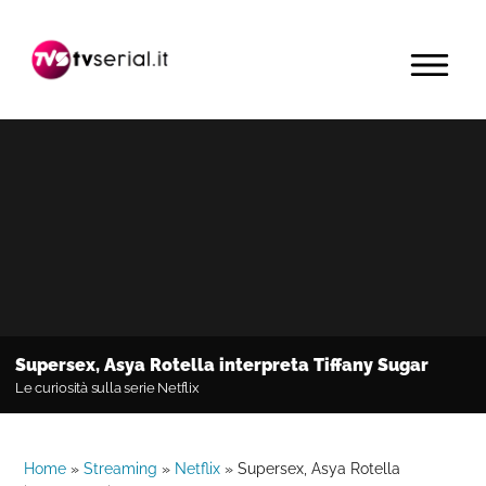
Passa
Passa
Passa
alla
al
alla
MENU
navigazione
contenuto
barra
primaria
principale
laterale
primaria
Supersex, Asya Rotella interpreta Tiffany Sugar
Le curiosità sulla serie Netflix
Home
»
Streaming
»
Netflix
»
Supersex, Asya Rotella