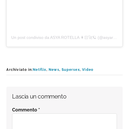
Un post condiviso da ASYA ROTELLA 👩🏻‍🚀🪐 (@asyarotella)
Archiviato in:
Netflix
,
News
,
Supersex
,
Video
Interazioni
Lascia un commento
del
Commento
*
lettore