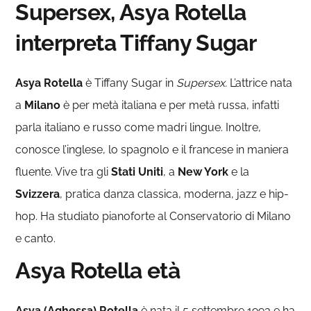
Supersex, Asya Rotella
interpreta Tiffany Sugar
Asya Rotella
è Tiffany Sugar in
Supersex.
L’attrice nata
a
Milano
è per metà italiana e per metà russa, infatti
parla italiano e russo come madri lingue. Inoltre,
conosce l’inglese, lo spagnolo e il francese in maniera
fluente. Vive tra gli
Stati Uniti
, a
New York
e la
Svizzera
, pratica danza classica, moderna, jazz e hip-
hop. Ha studiato pianoforte al Conservatorio di Milano
e canto.
Asya Rotella età
Asya (Aghessa) Rotella
è nata il 5 settembre 1993 e ha