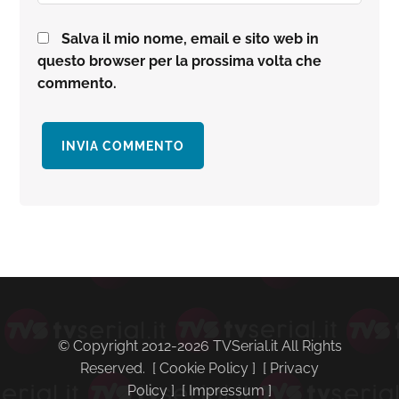
Salva il mio nome, email e sito web in
questo browser per la prossima volta che
commento.
Barra
laterale
primaria
© Copyright 2012-2026 TVSerial.it All Rights
Reserved. [
Cookie Policy
] [
Privacy
Policy
] [
Impressum
]