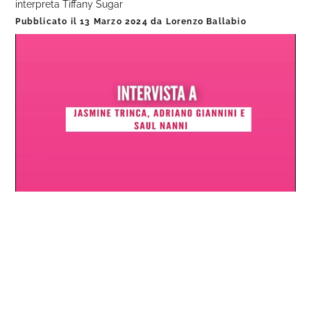
interpreta Tiffany Sugar
Pubblicato il
13 Marzo 2024
da
Lorenzo Ballabio
Loaded
:
Progress
:
Unmute
0%
0%