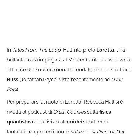
In
Tales From The Loop
, Hall interpreta
Loretta
, una
brillante fisica impiegata al Mercer Center dove lavora
al fianco del suocero nonché fondatore della struttura
Russ
(Jonathan Pryce, visto recentemente ne
I Due
Papi
).
Per prepararsi al ruolo di Loretta, Rebecca Hall si è
rivolta al podcast di
Great Courses
sulla
fisica
quantistica
e ha rivisto alcuni dei suoi film di
fantascienza preferiti come
Solaris
e
Stalker,
ma “
La