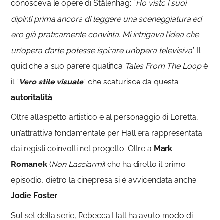
conosceva le opere di Stålenhag: “
Ho visto i suoi
dipinti prima ancora di leggere una sceneggiatura ed
ero già praticamente convinta. Mi intrigava l’idea che
un’opera d’arte potesse ispirare un’opera televisiva
”. Il
quid che a suo parere qualifica
Tales From The Loop
è
il “
Vero stile visuale
” che scaturisce da questa
autoritalità
.
Oltre all’aspetto artistico e al personaggio di Loretta,
un’attrattiva fondamentale per Hall era rappresentata
dai registi coinvolti nel progetto. Oltre a
Mark
Romanek
(
Non Lasciarmi
) che ha diretto il primo
episodio, dietro la cinepresa si è avvicendata anche
Jodie Foster
.
Sul set della serie, Rebecca Hall ha avuto modo di