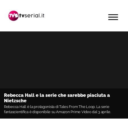
Passa
Passa
Passa
alla
al
alla
MENU
navigazione
contenuto
barra
primaria
principale
laterale
primaria
Rebecca Hall e la serie che sarebbe piaciuta a
Nietzsche
Rebecca Hall è la protagonista di Tales From The Loop. La serie
fantascientifica è disponibile su Amazon Prime Video dal 3 aprile.