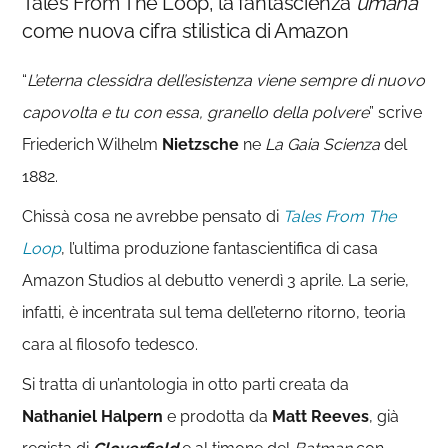
Tales From The Loop, la fantascienza
umana
come nuova cifra stilistica di Amazon
“
L’eterna clessidra dell’esistenza viene sempre di nuovo
capovolta e tu con essa, granello della polvere
” scrive
Friederich Wilhelm
Nietzsche
ne
La Gaia Scienza
del
1882.
Chissà cosa ne avrebbe pensato di
Tales From The
Loop
, l’ultima produzione fantascientifica di casa
Amazon Studios al debutto venerdì 3 aprile. La serie,
infatti, è incentrata sul tema dell’eterno ritorno, teoria
cara al filosofo tedesco.
Si tratta di un’antologia in otto parti creata da
Nathaniel Halpern
e prodotta da
Matt Reeves
, già