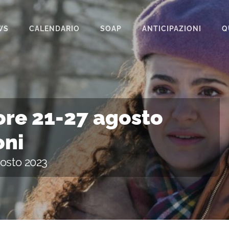
WS
CALENDARIO
SOAP
ANTICIPAZIONI
Q
BEAUTIFUL
IL PARADISO DELLE SIGNORE
LA PROMESSA
re 21-27 agosto
SEGRETI DI FAMIGLIA
oni
TEMPESTA D’AMORE
gosto 2023
UN POSTO AL SOLE