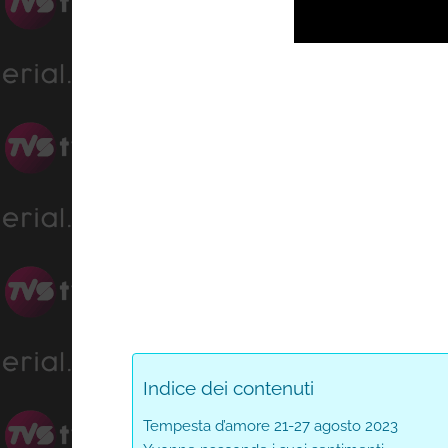
Loade
Progress
:
Unmute
0%
0%
Indice dei contenuti
Tempesta d’amore 21-27 agosto 2023