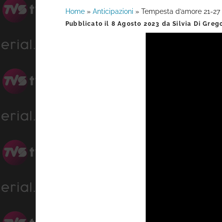
Home
»
Anticipazioni
»
Tempesta d’amore 21-27 
Barra
Pubblicato il
8 Agosto 2023
da
Silvia Di Greg
laterale
primaria