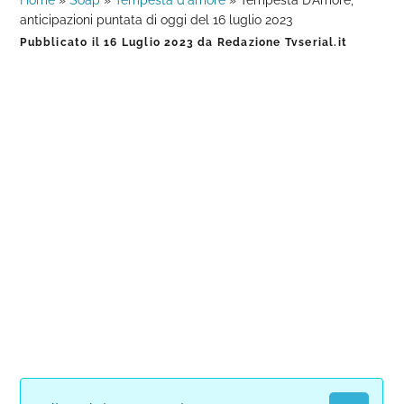
Home
»
Soap
»
Tempesta d'amore
»
Tempesta D’Amore,
anticipazioni puntata di oggi del 16 luglio 2023
Pubblicato il
16 Luglio 2023
da
Redazione Tvserial.it