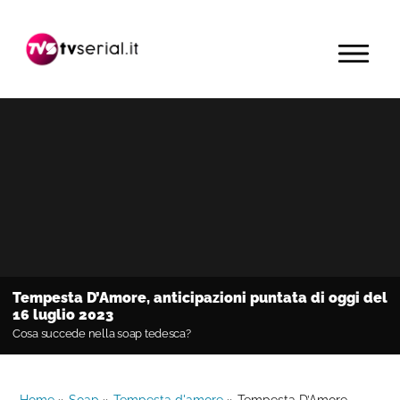
Passa
Passa
Passa
alla
al
alla
MENU
navigazione
contenuto
barra
primaria
principale
laterale
primaria
Tempesta D’Amore, anticipazioni puntata di oggi del
16 luglio 2023
Cosa succede nella soap tedesca?