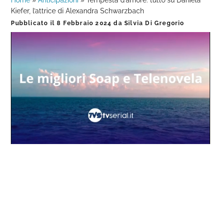
Home
»
Anticipazioni
»
Tempesta d’amore: tutto su Daniela
Kiefer, l’attrice di Alexandra Schwarzbach
Pubblicato il
8 Febbraio 2024
da
Silvia Di Gregorio
Loaded
:
Progress
:
Unmute
0%
0%