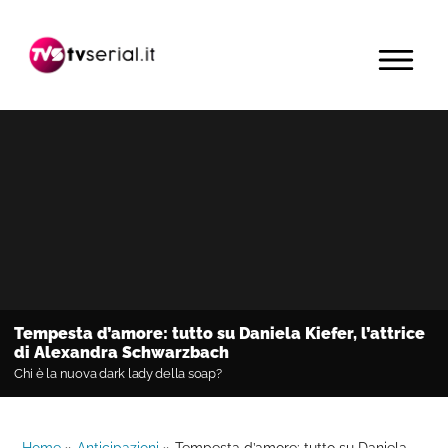
Passa
Passa
Passa
alla
al
alla
MENU
navigazione
contenuto
barra
primaria
principale
laterale
primaria
Tempesta d’amore: tutto su Daniela Kiefer, l’attrice
di Alexandra Schwarzbach
Chi è la nuova dark lady della soap?