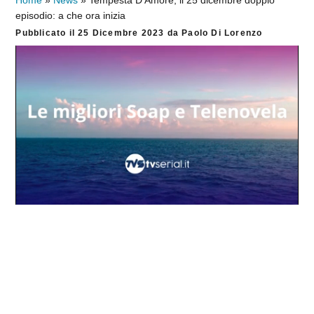
Home
»
News
»
Tempesta D’Amore, il 25 dicembre doppio
episodio: a che ora inizia
Pubblicato il
25 Dicembre 2023
da
Paolo Di Lorenzo
Loaded
:
Progress
:
Unmute
0%
0%