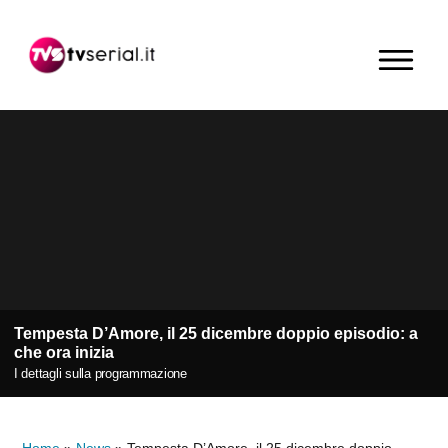
Passa
Passa
Passa
alla
al
alla
MENU
navigazione
contenuto
barra
primaria
principale
laterale
primaria
Tempesta D’Amore, il 25 dicembre doppio episodio: a
che ora inizia
I dettagli sulla programmazione