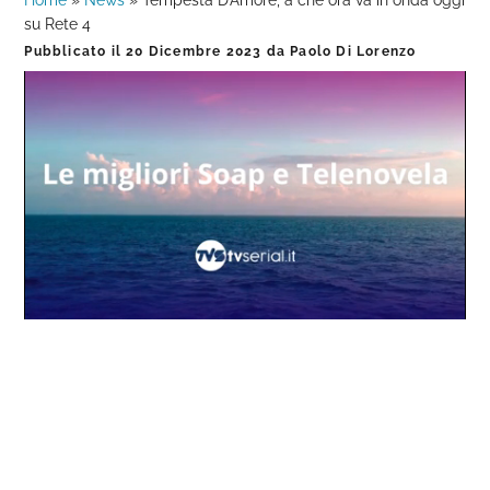
Home
»
News
»
Tempesta D’Amore, a che ora va in onda oggi
su Rete 4
Pubblicato il
20 Dicembre 2023
da
Paolo Di Lorenzo
Loaded
:
Progress
:
Unmute
0%
0%