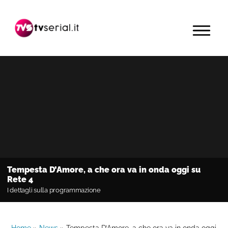
Passa
Passa
Passa
alla
al
alla
MENU
navigazione
contenuto
barra
primaria
principale
laterale
primaria
Tempesta D’Amore, a che ora va in onda oggi su
Rete 4
I dettagli sulla programmazione