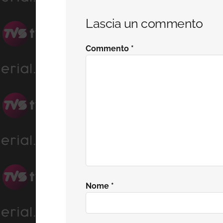
Interazioni
Lascia un commento
del
Commento
*
lettore
Nome
*