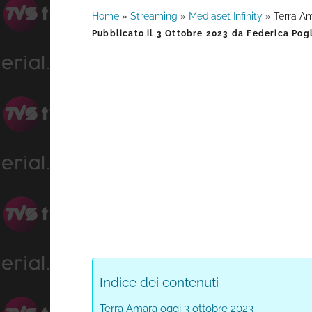
Home
»
Streaming
»
Mediaset Infinity
»
Terra Am
Barra
Pubblicato il
3 Ottobre 2023
da
Federica Pogl
laterale
primaria
Indice dei contenuti
Terra Amara oggi 3 ottobre 2023