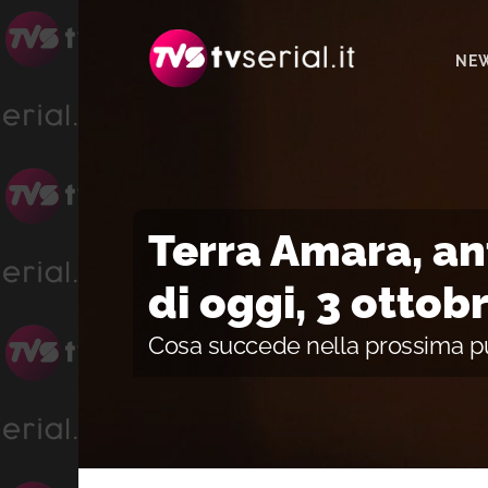
Passa
Passa
Passa
alla
al
alla
NE
navigazione
contenuto
barra
primaria
principale
laterale
primaria
Terra Amara, an
di oggi, 3 ottob
Cosa succede nella prossima p