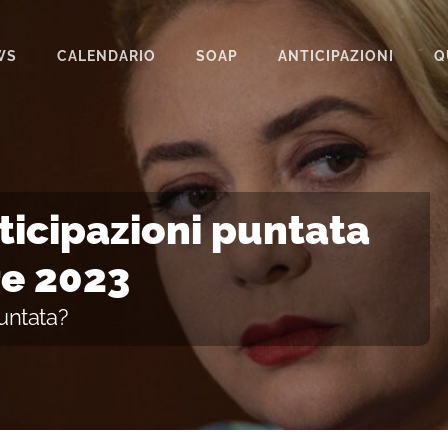
WS
CALENDARIO
SOAP
ANTICIPAZIONI
Q
BEAUTIFUL
IL PARADISO DELLE SIGNORE
LA PROMESSA
ticipazioni puntata
SEGRETI DI FAMIGLIA
re 2023
TEMPESTA D’AMORE
untata?
UN POSTO AL SOLE