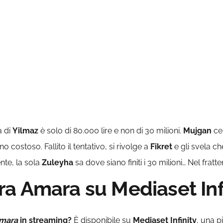
à di
Yilmaz
è solo di 80.000 lire e non di 30 milioni.
Mujgan
cer
costoso. Fallito il tentativo, si rivolge a
Fikret
e gli svela ch
te, la sola
Zuleyha
sa dove siano finiti i 30 milioni… Nel frat
a Amara su Mediaset Infi
Amara
in streaming?
È disponibile su
Mediaset Infinity
, una p