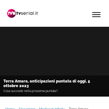
Passa
Passa
Passa
alla
al
alla
MENU
navigazione
contenuto
barra
primaria
principale
laterale
primaria
Terra Amara, anticipazioni puntata di oggi, 5
ottobre 2023
Cosa succede nella prossima puntata?