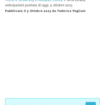
Home
»
Streaming
»
Mediaset Infinity
»
Terra Amara,
anticipazioni puntata di oggi, 5 ottobre 2023
Pubblicato il
5 Ottobre 2023
da
Federica Pogliani