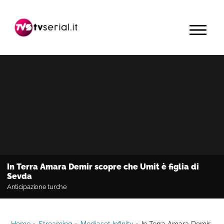
Passa
Passa
Passa
alla
al
alla
MENU
navigazione
contenuto
barra
primaria
principale
laterale
primaria
In Terra Amara Demir scopre che Umit è figlia di
Sevda
Anticipazione turche