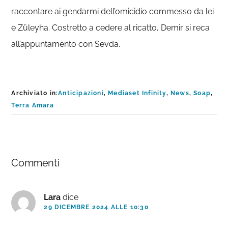
raccontare ai gendarmi dell’omicidio commesso da lei
e Züleyha. Costretto a cedere al ricatto, Demir si reca
all’appuntamento con Sevda.
Archiviato in:
Anticipazioni
,
Mediaset Infinity
,
News
,
Soap
,
Terra Amara
Interazioni
Commenti
del
lettore
Lara
dice
29 DICEMBRE 2024 ALLE 10:30