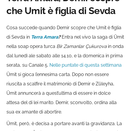
che Umit è figlia di Sevda
Cosa succede quando Demir scopre che Umit è figlia
di Sevda in
Terra Amara
?
Entra nel vivo la saga di Ümit
nella soap opera turca
Bir Zamanlar Çukurova
in onda
dal lunedì ale sabato alle 14.10, e la domenica in prima
serata, su Canale 5.
Nelle puntate di questa settimana
Ümit si gioca l’ennesima carta. Dopo non essere
riuscita a scalfire il matrimonio di Demir e Züleyha,
Ümit annuncerà a quest’ultima di essere in dolce
attesa del di lei marito. Demir, sconvolto, ordina alla
sua ex amante di abortire.
Ümit, però, è decisa a portare avanti la gravidanza. La