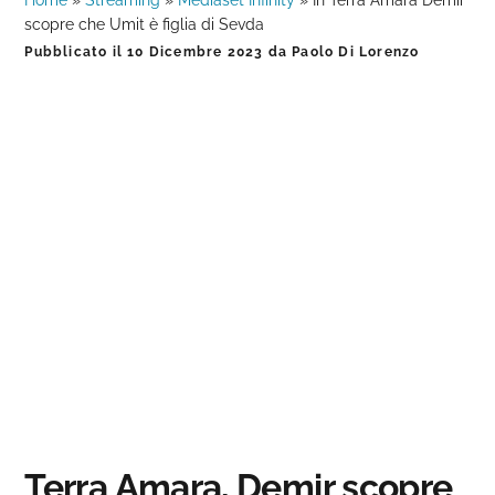
Home
»
Streaming
»
Mediaset Infinity
»
In Terra Amara Demir
scopre che Umit è figlia di Sevda
Pubblicato il
10 Dicembre 2023
da
Paolo Di Lorenzo
Terra Amara, Demir scopre