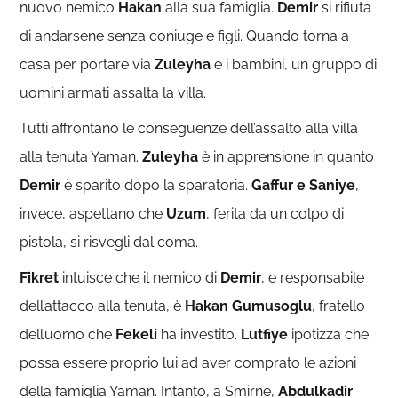
nuovo nemico
Hakan
alla sua famiglia.
Demir
si rifiuta
di andarsene senza coniuge e figli. Quando torna a
casa per portare via
Zuleyha
e i bambini, un gruppo di
uomini armati assalta la villa.
Tutti affrontano le conseguenze dell’assalto alla villa
alla tenuta Yaman.
Zuleyha
è in apprensione in quanto
Demir
è sparito dopo la sparatoria.
Gaffur e Saniye
,
invece, aspettano che
Uzum
, ferita da un colpo di
pistola, si risvegli dal coma.
Fikret
intuisce che il nemico di
Demir
, e responsabile
dell’attacco alla tenuta, è
Hakan Gumusoglu
, fratello
dell’uomo che
Fekeli
ha investito.
Lutfiye
ipotizza che
possa essere proprio lui ad aver comprato le azioni
della famiglia Yaman. Intanto, a Smirne,
Abdulkadir