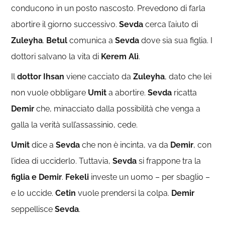
conducono in un posto nascosto. Prevedono di farla
abortire il giorno successivo.
Sevda
cerca l’aiuto di
Zuleyha
.
Betul
comunica a
Sevda
dove sia sua figlia. I
dottori salvano la vita di
Kerem Alì
.
Il
dottor Ihsan
viene cacciato da
Zuleyha
, dato che lei
non vuole obbligare
Umit
a abortire.
Sevda
ricatta
Demir
che, minacciato dalla possibilità che venga a
galla la verità sull’assassinio, cede.
Umit
dice a
Sevda
che non è incinta, va da
Demir
, con
l’idea di ucciderlo. Tuttavia,
Sevda
si frappone tra la
figlia e Demir
.
Fekeli
investe un uomo – per sbaglio –
e lo uccide.
Cetin
vuole prendersi la colpa.
Demir
seppellisce
Sevda
.