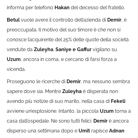
informa per telefono
Hakan
del decesso del fratello.
Betul
vuole avere il controllo dell’azienda di
Demir
, è
preoccupata. Il motivo del suo timore è che non si
conosce l’acquirente del 25% delle quote della società
vendute da
Zuleyha
.
Saniye e Gaffur
vigilano su
Uzum
, ancora in coma, e cercano di farsi forza a
vicenda.
Proseguono le ricerche di
Demir
, ma nessuno sembra
sapere dove sia. Mentre
Zuleyha
è disperata non
avendo più notizie di suo marito, nella casa di
Fekeli
avviene un’esplosione. Intanto, la piccola
Uzum
torna a
casa dall’ospedale. Ne sono tutti felici.
Demir
è ancora
disperso una settimana dopo e
Umit
rapisce
Adnan