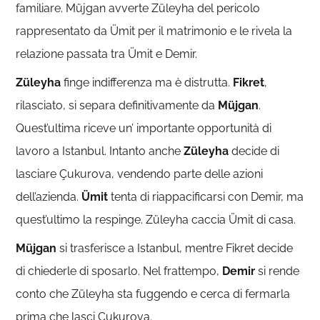
familiare. Müjgan avverte Züleyha del pericolo
rappresentato da Ümit per il matrimonio e le rivela la
relazione passata tra Ümit e Demir.
Züleyha
finge indifferenza ma è distrutta.
Fikret
,
rilasciato, si separa definitivamente da
Müjgan
.
Quest’ultima riceve un’ importante opportunità di
lavoro a Istanbul. Intanto anche
Züleyha
decide di
lasciare Çukurova, vendendo parte delle azioni
dell’azienda.
Ümit
tenta di riappacificarsi con Demir, ma
quest’ultimo la respinge. Züleyha caccia Ümit di casa.
Müjgan
si trasferisce a Istanbul, mentre Fikret decide
di chiederle di sposarlo. Nel frattempo,
Demir
si rende
conto che Züleyha sta fuggendo e cerca di fermarla
prima che lasci Çukurova.