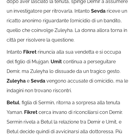
dopo aver lasciato la tenuta, spinge Demir a assumere
un investigatore per ritrovarla. Intanto
Sevda
riceve un
ricatto anonimo riguardante l’omicidio di un bandito,
quello che coinvolge Zuleyha. La donna allora torna in
città per risolvere la questione.
Intanto
Fikret
rinuncia alla sua vendetta e si occupa
del figlio di Mujgan.
Umit
continua a perseguitare
Demir, ma Zuleyha lo dissuade da un tragico gesto.
Zuleyha
e
Sevda
vengono accusate di omicidio, ma le
indagini non trovano riscontri.
Betul
, figlia di Sermin, ritorna a sorpresa alla tenuta
Yaman.
Fikret
cerca invano di riconciliarsi con Demir.
Sermin rivela a Betul la relazione tra Demir e Umit, e
Betul decide quindi di avvicinarsi alla dottoressa. Più