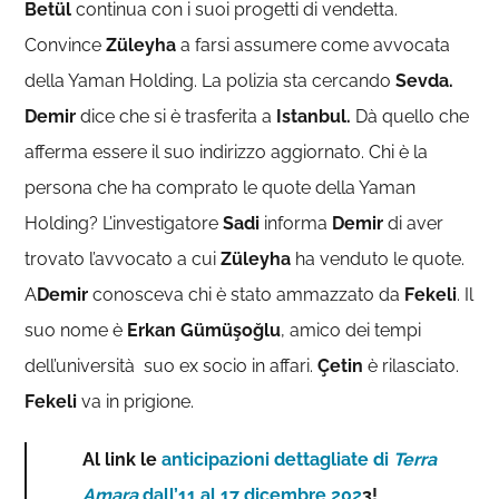
Betül
continua con i suoi progetti di vendetta.
Convince
Züleyha
a farsi assumere come avvocata
della Yaman Holding. La polizia sta cercando
Sevda.
Demir
dice che si è trasferita a
Istanbul.
Dà quello che
afferma essere il suo indirizzo aggiornato. Chi è la
persona che ha comprato le quote della Yaman
Holding? L’investigatore
Sadi
informa
Demir
di aver
trovato l’avvocato a cui
Züleyha
ha venduto le quote.
A
Demir
conosceva chi è stato ammazzato da
Fekeli
. Il
suo nome è
Erkan Gümüşoğlu
, amico dei tempi
dell’università suo ex socio in affari.
Çetin
è rilasciato.
Fekeli
va in prigione.
Al link le
anticipazioni dettagliate di
Terra
Amara
dall’11 al 17 dicembre 202
3!