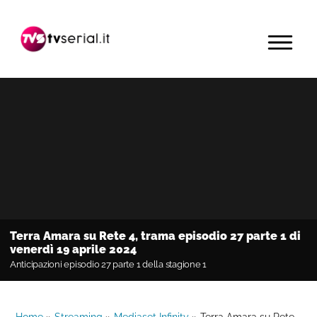
Passa
Passa
Passa
alla
al
alla
MENU
navigazione
contenuto
barra
primaria
principale
laterale
primaria
Terra Amara su Rete 4, trama episodio 27 parte 1 di
venerdì 19 aprile 2024
Anticipazioni episodio 27 parte 1 della stagione 1