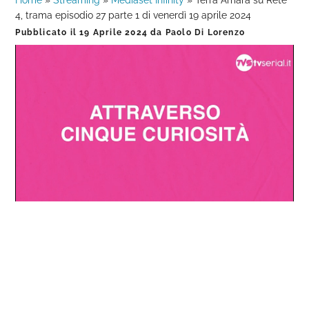
Home
»
Streaming
»
Mediaset Infinity
»
Terra Amara su Rete
4, trama episodio 27 parte 1 di venerdì 19 aprile 2024
Pubblicato il
19 Aprile 2024
da
Paolo Di Lorenzo
Loaded
:
Progress
:
Unmute
0%
0%