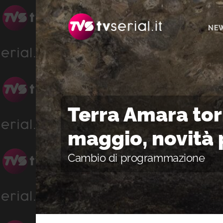
Passa
Passa
Passa
alla
al
alla
NE
navigazione
contenuto
barra
primaria
principale
laterale
primaria
Terra Amara torn
maggio, novità 
Cambio di programmazione