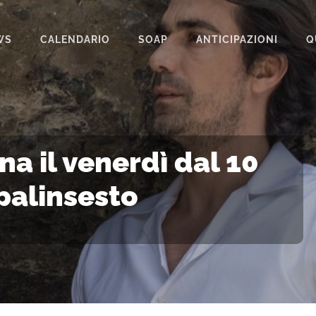
WS
CALENDARIO
SOAP
ANTICIPAZIONI
Q
BEAUTIFUL
IL PARADISO DELLE SIGNORE
LA PROMESSA
a il venerdì dal 10
SEGRETI DI FAMIGLIA
palinsesto
TEMPESTA D’AMORE
UN POSTO AL SOLE