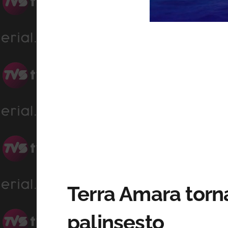
Progress
Unmute
0%
Terra Amara torna
palinsesto