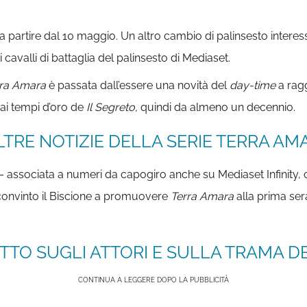
 a partire dal 10 maggio. Un altro cambio di palinsesto intere
cavalli di battaglia del palinsesto di Mediaset.
rra Amara
è passata dall’essere una novità del
day-time
a ragg
dai tempi d’oro de
Il Segreto,
quindi da almeno un decennio.
LTRE NOTIZIE DELLA SERIE TERRA AMAR
associata a numeri da capogiro anche su Mediaset Infinity, cap
convinto il Biscione a promuovere
Terra Amara
alla prima ser
TTO SUGLI ATTORI E SULLA TRAMA DE
CONTINUA A LEGGERE DOPO LA PUBBLICITÀ