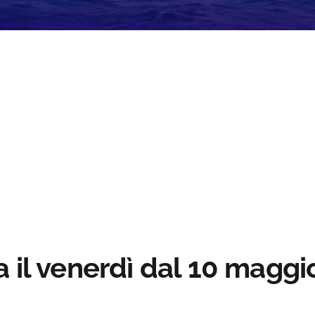
Loaded
:
:
0%
 il venerdì dal 10 maggio