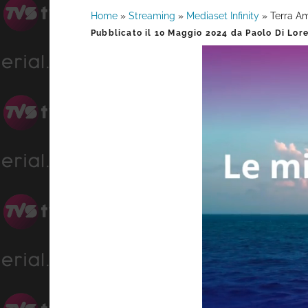
Home
»
Streaming
»
Mediaset Infinity
»
Terra Am
Barra
Pubblicato il
10 Maggio 2024
da
Paolo Di Lor
laterale
primaria