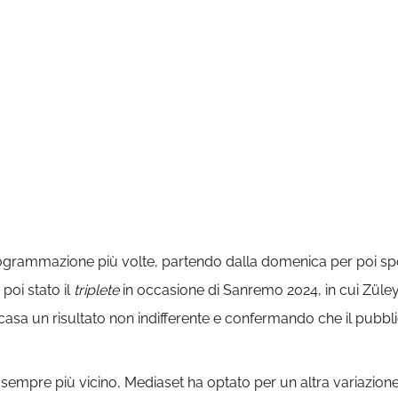
ogrammazione più volte, partendo dalla domenica per poi spo
 poi stato il
triplete
in occasione di Sanremo 2024, in cui Züley
 casa un risultato non indifferente e confermando che il pubb
le sempre più vicino, Mediaset ha optato per un altra variazion