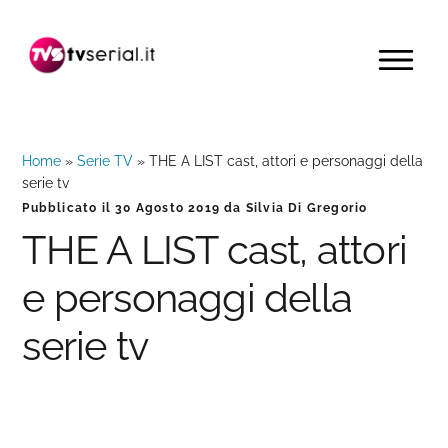
Passa
Passa
Passa
alla
al
alla
MENU
navigazione
contenuto
barra
primaria
principale
laterale
primaria
Home
»
Serie TV
»
THE A LIST cast, attori e personaggi della
serie tv
Pubblicato il
30 Agosto 2019
da
Silvia Di Gregorio
THE A LIST cast, attori
e personaggi della
serie tv