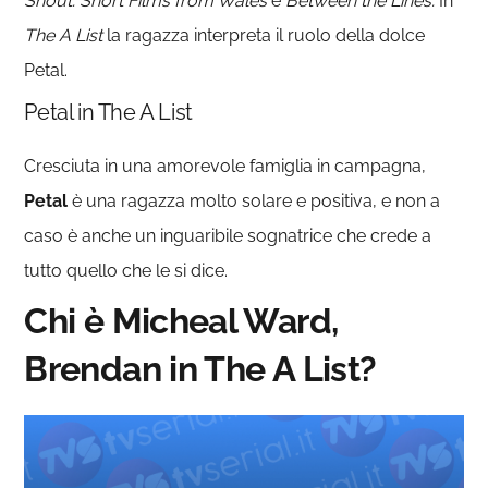
Shout: Short Films from Wales
e
Between the Lines.
In
The A List
la ragazza interpreta il ruolo della dolce
Petal.
Petal in The A List
Cresciuta in una amorevole famiglia in campagna,
Petal
è una ragazza molto solare e positiva, e non a
caso è anche un inguaribile sognatrice che crede a
tutto quello che le si dice.
Chi è Micheal Ward,
Brendan in The A List?