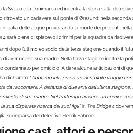
ra la Svezia e la Danimarca ed incentra la storia sulla detect
stato ritrovato un cadavere sul ponte di Øresund; nella secon
ta in balia delle acque provocando la morte dei presenti; nella
e
4 sarà piena di spiacevoli crimini per la squadra da risolvere
nni dopo l’ultimo episodio della terza stagione quando il fut
 di aver ucciso sua madre. Nella terza stagione inoltre la po
o condannato per omicidio. A dare alcune anticipazioni di que
ha dichiarato: “
Abbiamo intrapreso un incredibile viaggio co
ante da raccontare
.
A distanza di due anni dall’ultima stagione, 
’omicidio di sua madre. Nel frattempo avviene un crimine m
 sua disperata ricerca dei suoi figli”.
In
The Bridge
4 dovremm
glia scomparsa del detective Henrik Sabroe.
ione cast, attori e perso