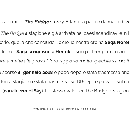
 stagione di
The Bridge
su Sky Atlantic a partire da martedì
2
:
The Bridge
4 stagione è già arrivata nei paesi scandinavi e in 
serie, quella che conclude il ciclo: la nostra eroina
Saga Nore
a trama:
Saga si riunisce a Henrik
, il suo partner per cercare 
re e mette alla prova il loro rapporto molto speciale sia p
lo scorso
1° gennaio 2018
e poco dopo è stata trasmessa anch
a terza stagione è stata trasmessa su BBC 4 – è passata sul can
 (
canale 110 di Sky
). Lo stesso vale per The Bridge 4 stagion
CONTINUA A LEGGERE DOPO LA PUBBLICITÀ