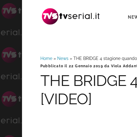
Passa
Passa
Passa
alla
al
alla
NE
navigazione
contenuto
barra
primaria
principale
laterale
primaria
Home
»
News
»
THE BRIDGE 4 stagione quando 
Barra
Pubblicato il
22 Gennaio 2019
da
Viola Addan
THE BRIDGE 4 
laterale
[VIDEO]
primaria