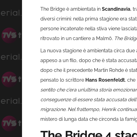
The Bridge è ambientata in
Scandinavia
, t
diversi crimini: nella prima stagione era 
persone incatenate nella stiva viene lascia
ritrovato in un cantiere a Malmö.
The Bridg
La nuova stagione è ambientata circa due a
appeso a un filo, dopo che è stata accusata
dopo che il precedente Martin Rohde è stat
pensato lo scrittore
Hans Rosenfeldt
, che 
sentito che c’era un’ultima storia emozion
conseguenze di essere stata accusata dell
migrazione. Nel frattempo, Henrik continua la
mistero di lunga data che circonda la fami
The Bridge 4 stag