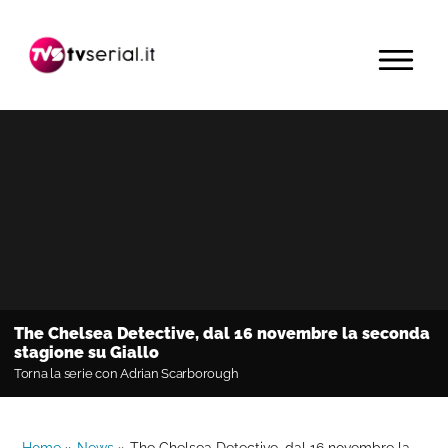
Passa
Passa
Passa
alla
al
alla
MENU
navigazione
contenuto
barra
primaria
principale
laterale
primaria
The Chelsea Detective, dal 16 novembre la seconda
stagione su Giallo
Torna la serie con Adrian Scarborough