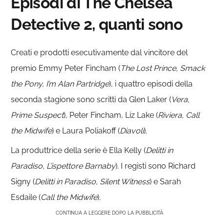
Episodi di The Chelsea
Detective 2, quanti sono
Creati e prodotti esecutivamente dal vincitore del
premio Emmy Peter Fincham (
The Lost Prince, Smack
the Pony, I’m Alan Partridge
), i quattro episodi della
seconda stagione sono scritti da Glen Laker (
Vera,
Prime Suspect
), Peter Fincham, Liz Lake (
Riviera, Call
the Midwife
) e Laura Poliakoff (
Diavoli
).
La produttrice della serie è Ella Kelly (
Delitti in
Paradiso, L’ispettore Barnaby
). I registi sono Richard
Signy (
Delitti in Paradiso,
Silent Witness
) e Sarah
Esdaile (
Call the Midwife
).
CONTINUA A LEGGERE DOPO LA PUBBLICITÀ