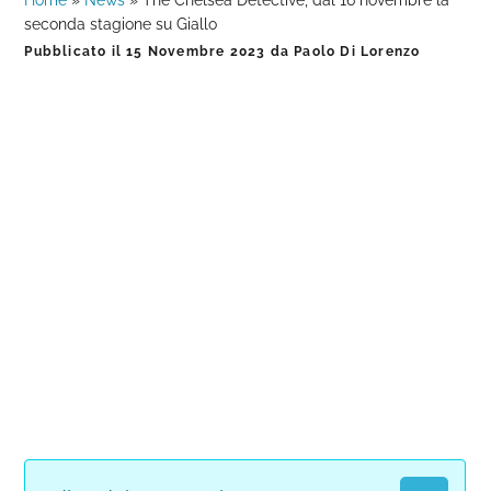
Home
»
News
»
The Chelsea Detective, dal 16 novembre la
seconda stagione su Giallo
Pubblicato il
15 Novembre 2023
da
Paolo Di Lorenzo