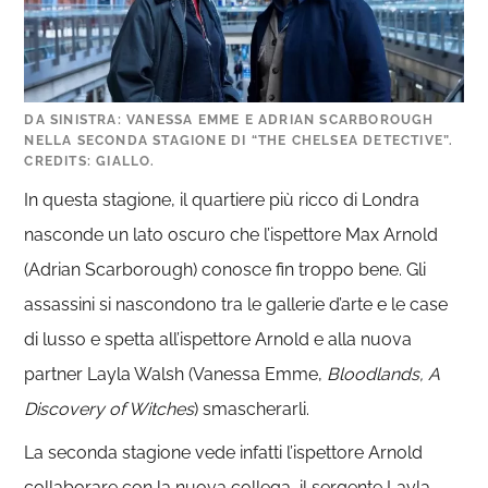
DA SINISTRA: VANESSA EMME E ADRIAN SCARBOROUGH
NELLA SECONDA STAGIONE DI “THE CHELSEA DETECTIVE”.
CREDITS: GIALLO.
In questa stagione, il quartiere più ricco di Londra
nasconde un lato oscuro che l’ispettore Max Arnold
(Adrian Scarborough) conosce fin troppo bene. Gli
assassini si nascondono tra le gallerie d’arte e le case
di lusso e spetta all’ispettore Arnold e alla nuova
partner Layla Walsh (Vanessa Emme,
Bloodlands, A
Discovery of Witches
) smascherarli.
La seconda stagione vede infatti l’ispettore Arnold
collaborare con la nuova collega, il sergente Layla