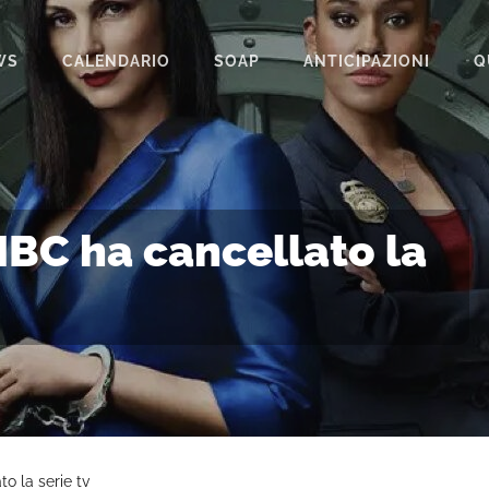
WS
CALENDARIO
SOAP
ANTICIPAZIONI
Q
BEAUTIFUL
IL PARADISO DELLE SIGNORE
LA PROMESSA
BC ha cancellato la
SEGRETI DI FAMIGLIA
TEMPESTA D’AMORE
UN POSTO AL SOLE
 la serie tv