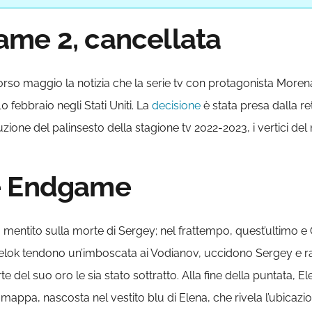
ame 2, cancellata
orso maggio la notizia che la serie tv con protagonista More
0 febbraio negli Stati Uniti. La
decisione
è stata presa dalla r
zione del palinsesto della stagione tv 2022-2023, i vertici d
e Endgame
ha mentito sulla morte di Sergey; nel frattempo, quest’ultimo
Belok tendono un’imboscata ai Vodianov, uccidono Sergey e ra
e del suo oro le sia stato sottratto. Alla fine della puntata, E
a mappa, nascosta nel vestito blu di Elena, che rivela l’ubicaz