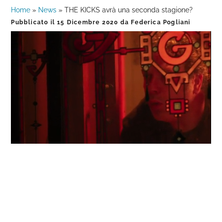
Home
»
News
»
THE KICKS avrà una seconda stagione?
Pubblicato il
15 Dicembre 2020
da
Federica Pogliani
Loaded
:
Progress
:
Unmute
0%
0%