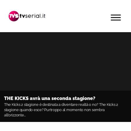
Passa
Passa
Passa
alla
al
alla
MENU
navigazione
contenuto
barra
primaria
principale
laterale
primaria
THE KICKS avrà una seconda stagione?
The Kicks 2 stagione è destinata a diventare realtà o no? The Kicks 2
stagione quando esce? Purtroppo al momento non sembra
all’orizzonte…