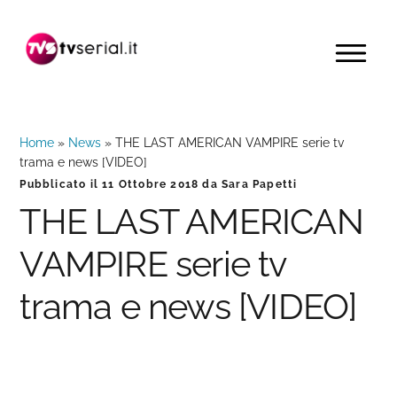
Passa
Passa
Passa
alla
al
alla
MENU
navigazione
contenuto
barra
primaria
principale
laterale
primaria
Home
»
News
»
THE LAST AMERICAN VAMPIRE serie tv
trama e news [VIDEO]
Pubblicato il
11 Ottobre 2018
da
Sara Papetti
THE LAST AMERICAN
VAMPIRE serie tv
trama e news [VIDEO]