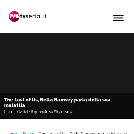
Passa
Passa
Passa
alla
al
alla
MENU
navigazione
contenuto
barra
primaria
principale
laterale
primaria
The Last of Us, Bella Ramsey parla della sua
malattia
La serie tv dal 16 gennaio su Sky e Now