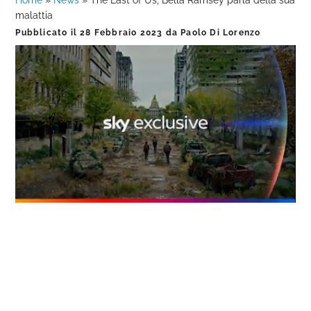
Home
»
News
»
The Last of Us, Bella Ramsey parla della sua
malattia
Pubblicato il
28 Febbraio 2023
da
Paolo Di Lorenzo
Loaded
:
Progress
:
Unmute
0%
0%