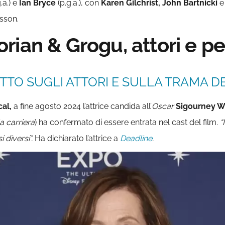
.a.) e
Ian Bryce
(p.g.a.), con
Karen Gilchrist, John Bartnicki
sson.
rian & Grogu, attori e p
TTO SUGLI ATTORI E SULLA TRAMA DE
cal,
a fine agosto 2024 l’attrice candida all’
Oscar
Sigourney 
a carriera
) ha confermato di essere entrata nel cast del film.
“
 diversi”.
Ha dichiarato l’attrice a
Deadline
.