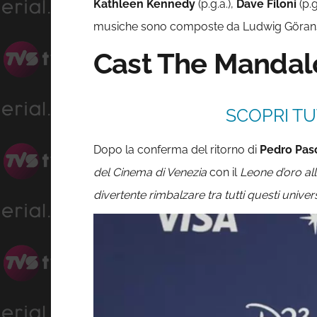
Kathleen Kennedy
(p.g.a.),
Dave
Filoni
(p.g
musiche sono composte da Ludwig Göran
Cast The Mandalo
SCOPRI TU
Dopo la conferma del ritorno di
Pedro Pas
del Cinema di Venezia
con il
Leone d’oro all
divertente rimbalzare tra tutti questi universi