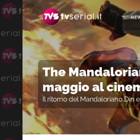
Passa
Passa
Passa
alla
al
alla
NE
navigazione
contenuto
barra
primaria
principale
laterale
primaria
The Mandaloria
maggio al cine
Il ritorno del Mandaloriano Din 