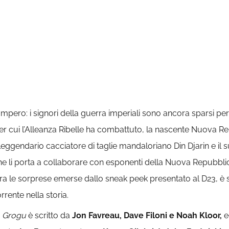
Impero: i signori della guerra imperiali sono ancora sparsi p
r cui l’Alleanza Ribelle ha combattuto, la nascente Nuova Rep
il leggendario cacciatore di taglie mandaloriano Din Djarin e i
e li porta a collaborare con esponenti della Nuova Repubblica 
a le sorprese emerse dallo sneak peek presentato al D23, è st
rente nella storia.
& Grogu
è scritto da
Jon Favreau, Dave Filoni e Noah Kloor,
e