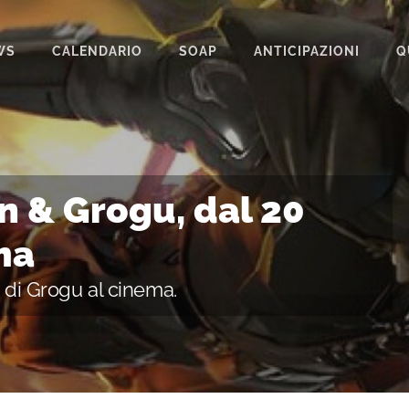
WS
CALENDARIO
SOAP
ANTICIPAZIONI
Q
BEAUTIFUL
IL PARADISO DELLE SIGNORE
LA PROMESSA
n & Grogu, dal 20
SEGRETI DI FAMIGLIA
ma
TEMPESTA D’AMORE
e di Grogu al cinema.
UN POSTO AL SOLE