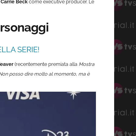
e
Carrie
Beck
come executive producer. Le
ersonaggi
LLA SERIE!
Weaver
(recentemente premiata alla
Mostra
Non posso dire molto al momento, ma è