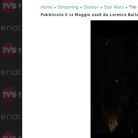
Home
»
Streaming
»
Disney+
»
Star Wars
»
The 
Barra
Pubblicato il
11 Maggio 2026
da
Lorenzo Ball
laterale
primaria