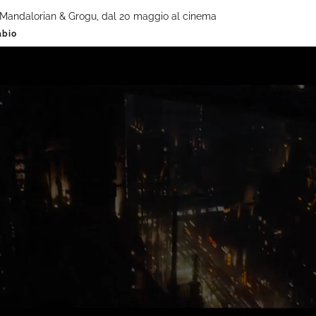
Mandalorian & Grogu, dal 20 maggio al cinema
abio