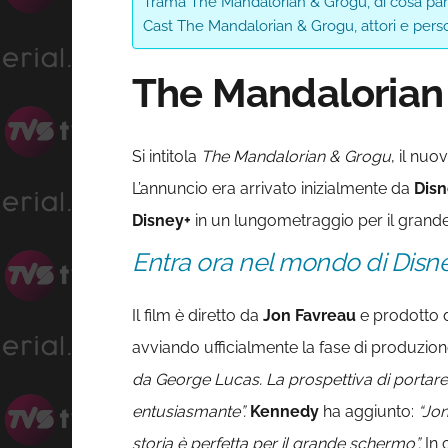
Trama The Mandalorian & Grogu, di cosa par
Cast The Mandalorian & Grogu, attori e pers
The Mandalorian 
Si intitola
The Mandalorian & Grogu
, il nuo
L’annuncio era arrivato inizialmente da
Dis
Disney+
in un lungometraggio per il grande
Entra ora nel mondo di Disn
Il film è diretto da
Jon Favreau
e prodotto 
avviando ufficialmente la fase di produzio
da George Lucas. La prospettiva di portar
entusiasmante”.
Kennedy
ha aggiunto:
“Jon
storia è perfetta per il grande schermo”.
In 