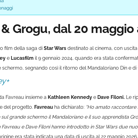
la
onaggi
& Grogu, dal 20 maggio 
vo film della saga di
Star Wars
destinato al cinema, con uscita u
ney
e
Lucasfilm
il 9 gennaio 2024, quando era stata confermat
 schermo, segnando così il ritorno del Mandaloriano Din e di
ey+
da Favreau insieme a
Kathleen Kennedy
e
Dave Filoni.
Le rip
ne del progetto.
Favreau
ha dichiarato:
“Ho amato raccontare s
e sul grande schermo il Mandaloriano e il suo apprendista 
 Favreau e Dave Filoni hanno introdotto in Star Wars due nu
origine era stata indicata una data di uscita al 22 maggio 202