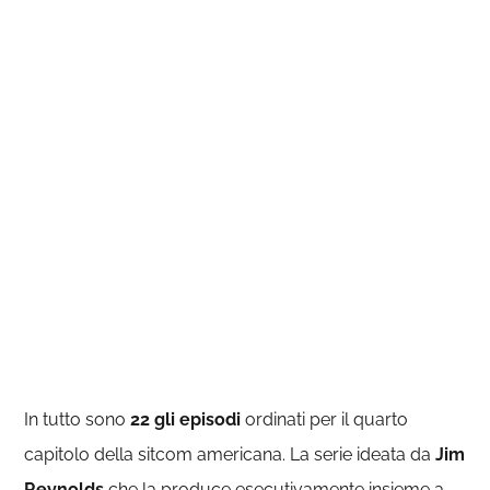
In tutto sono
22 gli episodi
ordinati per il quarto
capitolo della sitcom americana. La serie ideata da
Jim
Reynolds
che la produce esecutivamente insieme a