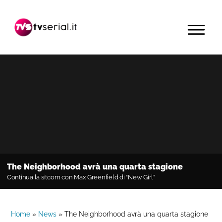
Passa
Passa
Passa
alla
al
alla
MENU
navigazione
contenuto
barra
primaria
principale
laterale
primaria
The Neighborhood avrà una quarta stagione
Continua la sitcom con Max Greenfield di “New Girl”
Home
»
News
»
The Neighborhood avrà una quarta stagione