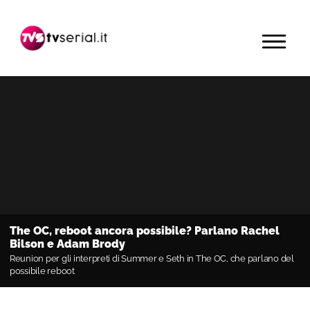
Passa
Passa
Passa
alla
al
alla
MENU
navigazione
contenuto
barra
primaria
principale
laterale
primaria
The OC, reboot ancora possibile? Parlano Rachel
Bilson e Adam Brody
Reunion per gli interpreti di Summer e Seth in The OC, che parlano del
possibile reboot