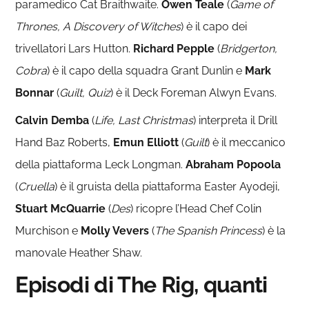
paramedico Cat Braithwaite.
Owen Teale
(
Game of
Thrones, A Discovery of Witches
) è il capo dei
trivellatori Lars Hutton.
Richard Pepple
(
Bridgerton,
Cobra
) è il capo della squadra Grant Dunlin e
Mark
Bonnar
(
Guilt, Quiz
) è il Deck Foreman Alwyn Evans.
Calvin Demba
(
Life, Last Christmas
) interpreta il Drill
Hand Baz Roberts,
Emun Elliott
(
Guilt
) è il meccanico
della piattaforma Leck Longman.
Abraham Popoola
(
Cruella
) è il gruista della piattaforma Easter Ayodeji,
Stuart McQuarrie
(
Des
) ricopre l’Head Chef Colin
Murchison e
Molly Vevers
(
The Spanish Princess
) è la
manovale Heather Shaw.
Episodi di The Rig, quanti