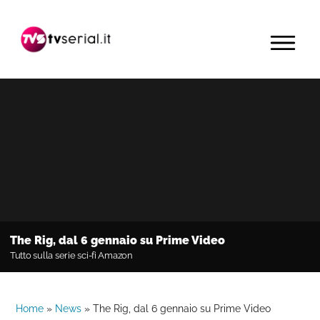
Passa
Passa
Passa
alla
al
alla
MENU
navigazione
contenuto
barra
primaria
principale
laterale
primaria
The Rig, dal 6 gennaio su Prime Video
Tutto sulla serie sci-fi Amazon
Home
»
News
»
The Rig, dal 6 gennaio su Prime Video