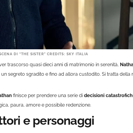
ENA DI “THE SISTER” CREDITS: SKY ITALIA
er trascorso quasi dieci anni di matrimonio in serenità,
Nath
 un segreto sgradito e fino ad allora custodito. Si tratta dell
athan
finisce per prendere una serie di
decisioni catastrofic
gica, paura, amore e possibile redenzione.
attori e personaggi