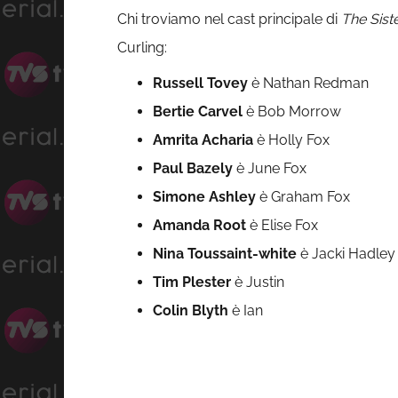
Chi troviamo nel cast principale di
The Sist
Curling:
Russell Tovey
è Nathan Redman
Bertie Carvel
è Bob Morrow
Amrita Acharia
è Holly Fox
Paul Bazely
è June Fox
Simone Ashley
è Graham Fox
Amanda Root
è Elise Fox
Nina Toussaint-white
è Jacki Hadley
Tim Plester
è Justin
Colin Blyth
è Ian