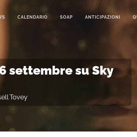
WS
CALENDARIO
SOAP
ANTICIPAZIONI
Q
BEAUTIFUL
IL PARADISO DELLE SIGNORE
LA PROMESSA
26 settembre su Sky
SEGRETI DI FAMIGLIA
TEMPESTA D’AMORE
sell Tovey
UN POSTO AL SOLE