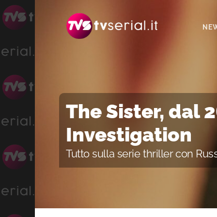
Passa
Passa
Passa
alla
al
alla
NE
navigazione
contenuto
barra
primaria
principale
laterale
primaria
The Sister, dal 
Investigation
Tutto sulla serie thriller con Rus