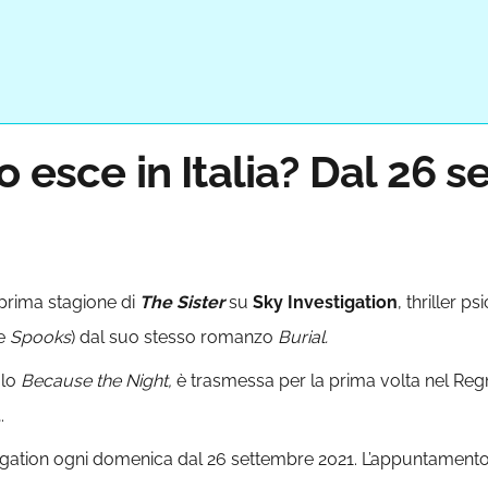
 esce in Italia? Dal 26 
 prima stagione di
The Sister
su
Sky Investigation
, thriller 
e
Spooks
) dal suo stesso romanzo
Burial.
olo
Because the Night,
è trasmessa per la prima volta nel Regn
u
.
igation ogni domenica dal 26 settembre 2021. L’appuntamento 