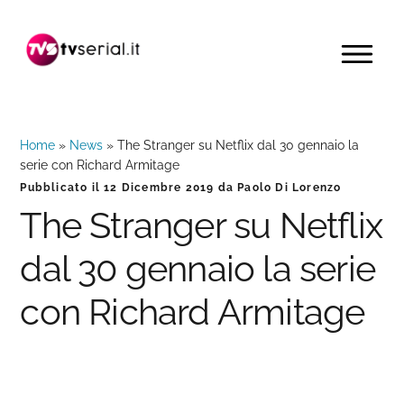
Passa
Passa
Passa
alla
al
alla
MENU
navigazione
contenuto
barra
primaria
principale
laterale
primaria
Home
»
News
»
The Stranger su Netflix dal 30 gennaio la
serie con Richard Armitage
Pubblicato il
12 Dicembre 2019
da
Paolo Di Lorenzo
The Stranger su Netflix
dal 30 gennaio la serie
con Richard Armitage