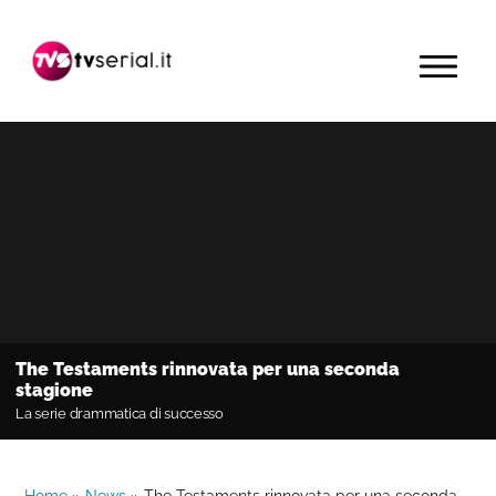
Passa
Passa
Passa
alla
al
alla
MENU
navigazione
contenuto
barra
primaria
principale
laterale
primaria
The Testaments rinnovata per una seconda
stagione
La serie drammatica di successo