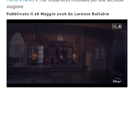
Home
»
News
»
The Testaments rinnovata per una seconda
stagione
Pubblicato il
28 Maggio 2026
da
Lorenzo Ballabio
Loaded
:
Progress
:
Unmute
0%
0%