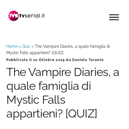
Passa
Passa
Passa
alla
al
alla
MENU
navigazione
contenuto
barra
primaria
principale
laterale
primaria
Home
»
Quiz
»
The Vampire Diaries, a quale famiglia di
Mystic Falls appartieni? [QUIZ]
Pubblicato il
10 Ottobre 2019
da
Daniela Taranto
The Vampire Diaries, a
quale famiglia di
Mystic Falls
appartieni? [QUIZ]